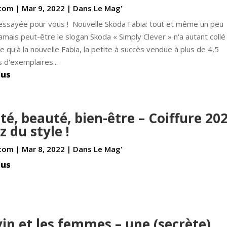
com
|
Mar 9, 2022
|
Dans Le Mag'
 essayée pour vous ! Nouvelle Skoda Fabia: tout et même un peu
 Jamais peut-être le slogan Skoda « Simply Clever » n'a autant collé
le qu'à la nouvelle Fabia, la petite à succès vendue à plus de 4,5
s d'exemplaires...
lus
té, beauté, bien-être – Coiffure 202
z du style !
com
|
Mar 8, 2022
|
Dans Le Mag'
lus
vin et les femmes – une (secrète)