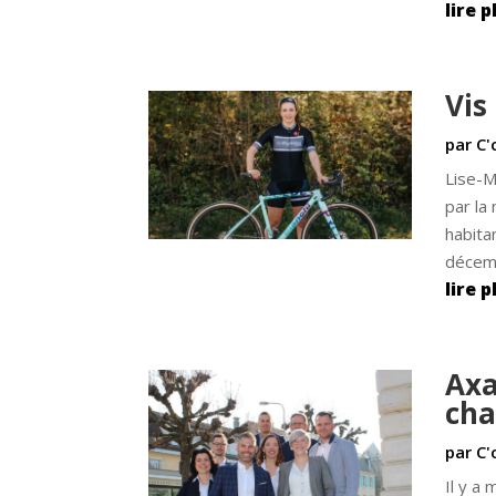
lire p
Vis
par
C'
Lise-M
par la
habita
décemb
lire p
Axa
cha
par
C'
Il y a