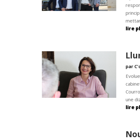
respon
princi
mettan
lire p
Llu
par
C'
Evolue
cabine
Courro
une diz
lire p
Nou