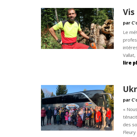
Vis
par
C'
Le mét
profess
intére
Vallat
lire p
Ukr
par
C'
« Nous
ténacit
des so
Fleury