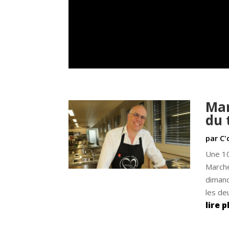
Mar
du 
par
C'
Une 10
Marché
dimanc
les de
lire p