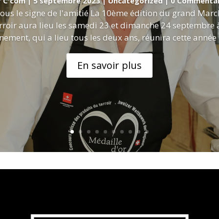
r
C'com
|
5 septembre 2023
|
Uncategorized
| 0 Commentai
ous le signe de l'amitié La 10ème édition du grand Marc
rroir aura lieu les samedi 23 et dimanche 24 septembre 
nement, qui a lieu tous les deux ans, réunira cette année 
En savoir plus