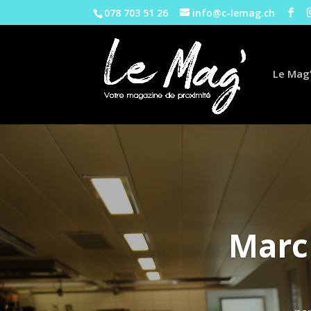
078 703 51 26
info@c-lemag.ch
Le Mag’
Marc