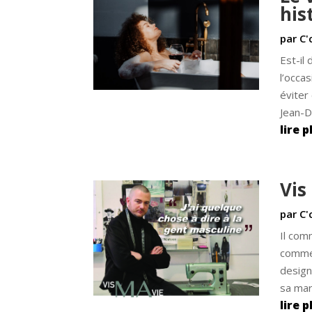
his
par
C'
Est-il
l’occa
éviter
Jean-D
lire p
Vis
par
C'
Il com
comme 
design
sa marq
lire p