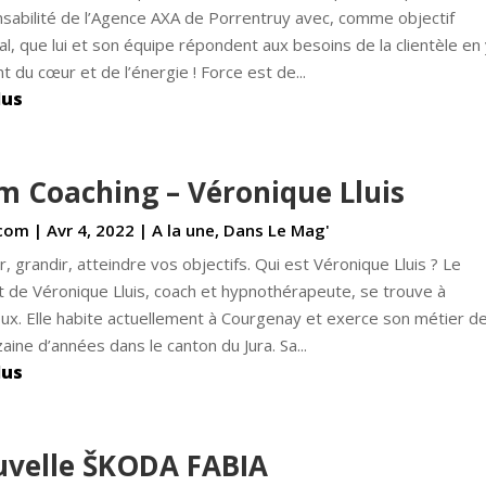
sabilité de l’Agence AXA de Porrentruy avec, comme objectif
pal, que lui et son équipe répondent aux besoins de la clientèle en
t du cœur et de l’énergie ! Force est de...
lus
m Coaching – Véronique Lluis
com
|
Avr 4, 2022
|
A la une
,
Dans Le Mag'
r, grandir, atteindre vos objectifs. Qui est Véronique Lluis ? Le
t de Véronique Lluis, coach et hypnothérapeute, se trouve à
ux. Elle habite actuellement à Courgenay et exerce son métier d
aine d’années dans le canton du Jura. Sa...
lus
velle ŠKODA FABIA