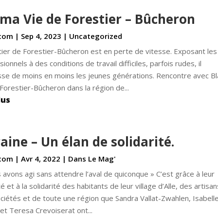
 ma Vie de Forestier – Bûcheron
com
|
Sep 4, 2023
|
Uncategorized
ier de Forestier-Bûcheron est en perte de vitesse. Exposant les
ionnels à des conditions de travail difficiles, parfois rudes, il
sse de moins en moins les jeunes générations. Rencontre avec Bl
, Forestier-Bûcheron dans la région de...
lus
aine – Un élan de solidarité.
com
|
Avr 4, 2022
|
Dans Le Mag'
 avons agi sans attendre l’aval de quiconque » C’est grâce à leur
é et à la solidarité des habitants de leur village d’Alle, des artisan
ciétés et de toute une région que Sandra Vallat-Zwahlen, Isabell
 et Teresa Crevoiserat ont...