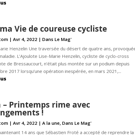
lus
 ma Vie de coureuse cycliste
com
|
Avr 4, 2022
|
Dans Le Mag'
arie Henzelin Une traversée du désert de quatre ans, provoqué
 maladie. L’Ajoulote Lise-Marie Henzelin, cycliste de cyclo-cross
nte de Bressaucourt, n’était plus montée sur un podium depuis
re 2017 lorsqu’une opération inespérée, en mars 2021,...
lus
 – Printemps rime avec
ngements !
com
|
Avr 4, 2022
|
A la une
,
Dans Le Mag'
 maintenant 14 ans que Sébastien Froté a accepté de reprendre la