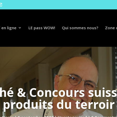
 en ligne
LE pass WOW!
Qui sommes nous?
Zone d
hé & Concours suiss
produits du terroir