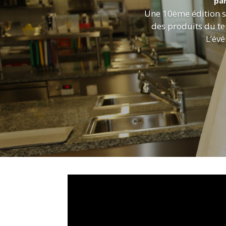
pa
Une 10ème édition s
des produits du te
L’évé