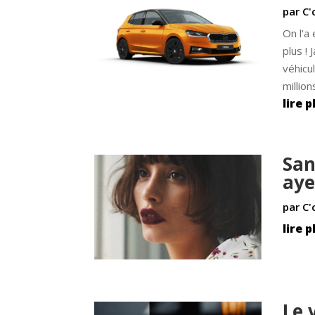
par
C'
On l'a
plus !
véhicu
million
lire p
San
aye
par
C'
lire p
Le 