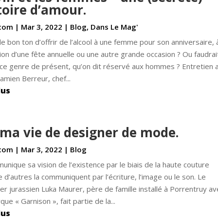
toire d’amour.
com
|
Mar 3, 2022
|
Blog
,
Dans Le Mag'
 de bon ton d’offrir de l’alcool à une femme pour son anniversaire, 
sion d’une fête annuelle ou une autre grande occasion ? Ou faudrait
 ce genre de présent, qu’on dit réservé aux hommes ? Entretien 
amien Berreur, chef...
lus
 ma vie de designer de mode.
com
|
Mar 3, 2022
|
Blog
munique sa vision de l’existence par le biais de la haute couture
d’autres la communiquent par l’écriture, l’image ou le son. Le
er jurassien Luka Maurer, père de famille installé à Porrentruy av
ue « Garnison », fait partie de la...
lus