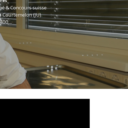
res
hé & Concours suisse
à Courtemelon (JU).
400...