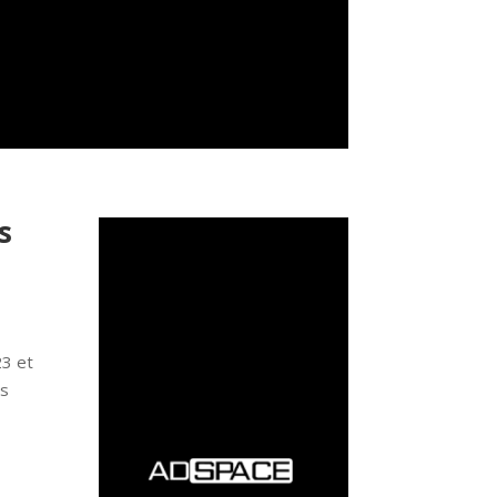
s
23 et
us