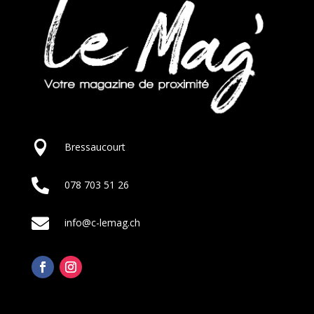

Bressaucourt

078 703 51 26

info@c-lemag.ch