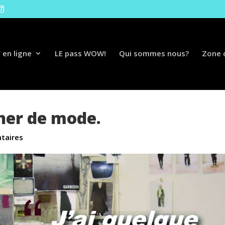
 en ligne
LE pass WOW!
Qui sommes nous?
Zone d
gner de mode.
taires