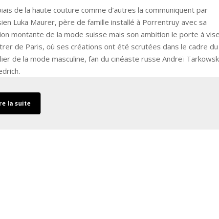
e biais de la haute couture comme d’autres la communiquent par
ssien Luka Maurer, père de famille installé à Porrentruy avec sa
tion montante de la mode suisse mais son ambition le porte à vis
ntrer de Paris, où ses créations ont été scrutées dans le cadre du
lier de la mode masculine, fan du cinéaste russe Andreï Tarkowsk
edrich.
re la suite