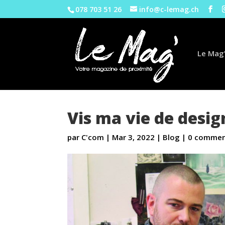
078 703 51 26
info@c-lemag.ch
Le Mag’
Vis ma vie de desi
par
C'com
|
Mar 3, 2022
|
Blog
|
0 commen