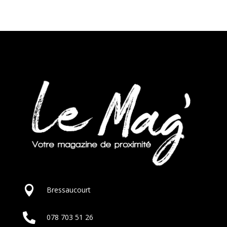

Bressaucourt

078 703 51 26