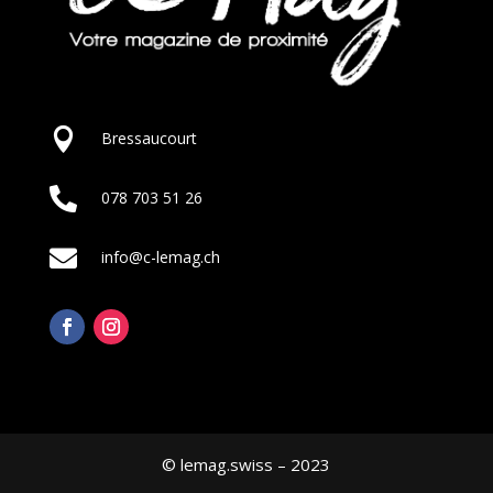

Bressaucourt

078 703 51 26

info@c-lemag.ch
© lemag.swiss – 2023