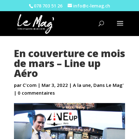
078 703 51 26
info@c-lemag.ch
En couverture ce mois
de mars – Line up
Aéro
par
C'com
|
Mar 3, 2022
|
A la une
,
Dans Le Mag'
|
0 commentaires