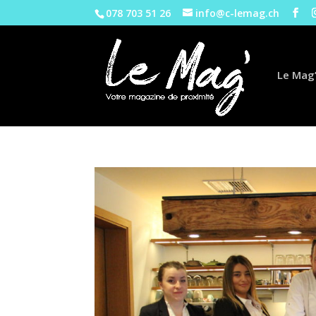
078 703 51 26
info@c-lemag.ch
Le Mag’