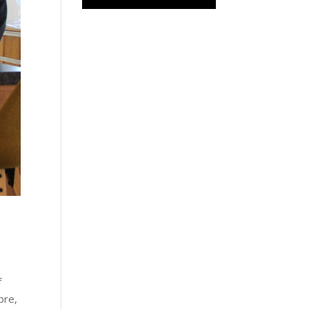
f
bre,