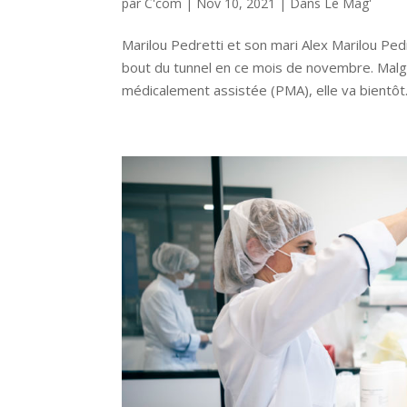
par
C'com
|
Nov 10, 2021
|
Dans Le Mag'
Marilou Pedretti et son mari Alex Marilou Pedr
bout du tunnel en ce mois de novembre. Malgr
médicalement assistée (PMA), elle va bientôt.