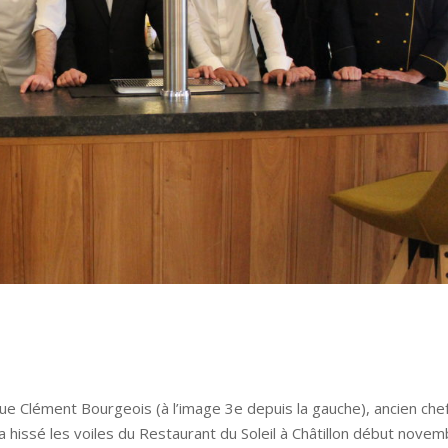
 que Clément Bourgeois (à l’image 3e depuis la gauche), ancien che
hissé les voiles du Restaurant du Soleil à Châtillon début novem